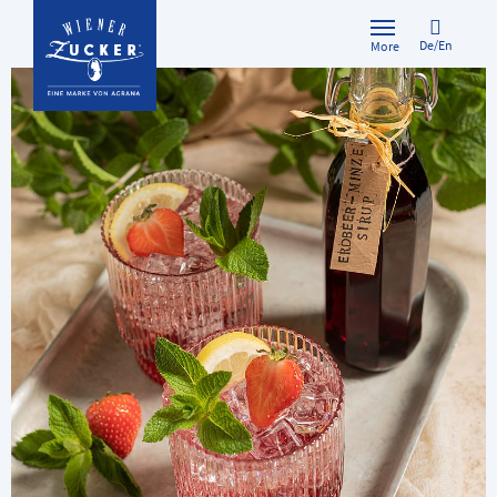
De/En
More