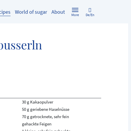
cipes
World of sugar
About
De/En
More
busserln
30 g Kakaopulver
50 g geriebene Haselnüsse
70 g getrocknete, sehr fein
gehackte Feigen