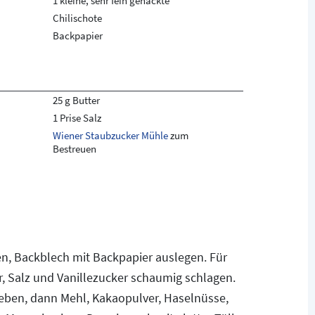
1 kleine, sehr fein gehackte
Chilischote
Backpapier
25 g Butter
1 Prise Salz
Wiener Staubzucker Mühle
zum
Bestreuen
en, Backblech mit Backpapier auslegen. Für
r, Salz und Vanillezucker schaumig schlagen.
eben, dann Mehl, Kakaopulver, Haselnüsse,